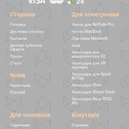
Сторінки
Для електроніки
Головна
Чохли для AirPods Pro
Доставка і оплата
Чохли MacBook
Контакти
Підставки Macbook
Договір публічної
інше
оферти
Аксесуари для
Пошук
квадрокоптера Dji
Статті
Аксесуари для VR
окулярів
Мова
Аксесуари для Apple
AirTag
Аксесуари Xbox
Українська
Аксесуари Steam Deck
Русский
Аксесуари Asus ROG
Ally
Для чоловіків
Біжутерія
Годинники
Сережки