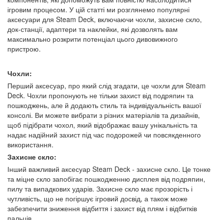
ігровим процесом. У цій статті ми розглянемо популярні
аксесуари для Steam Deck, включаючи чохли, захисне скло,
док-станції, адаптери та наклейки, які дозволять вам
максимально розкрити потенціал цього дивовижного
пристрою.
Чохли:
Перший аксесуар, про який слід згадати, це чохли для Steam
Deck. Чохли пропонують не тільки захист від подряпин та
пошкоджень, але й додають стиль та індивідуальність вашої
консолі. Ви можете вибрати з різних матеріалів та дизайнів,
щоб підібрати чохол, який відображає вашу унікальність та
надає надійний захист під час подорожей чи повсякденного
використання.
Захисне скло:
Інший важливий аксесуар Steam Deck - захисне скло. Це тонке
та міцне скло запобігає пошкодженню дисплея від подряпин,
пилу та випадкових ударів. Захисне скло має прозорість і
чутливість, що не погіршує ігровий досвід, а також може
забезпечити зниження відбиття і захист від плям і відбитків
пальців.