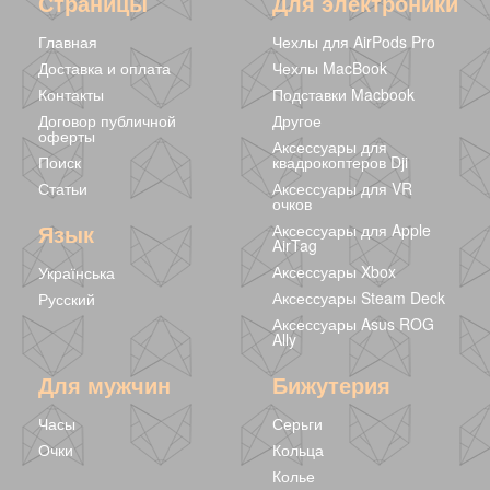
Страницы
Для электроники
Главная
Чехлы для AirPods Pro
Доставка и оплата
Чехлы MacBook
Контакты
Подставки Macbook
Договор публичной
Другое
оферты
Аксессуары для
Поиск
квадрокоптеров Dji
Статьи
Аксессуары для VR
очков
Язык
Аксессуары для Apple
AirTag
Аксессуары Xbox
Українська
Аксессуары Steam Deck
Русский
Аксессуары Asus ROG
Ally
Для мужчин
Бижутерия
Часы
Серьги
Очки
Кольца
Колье