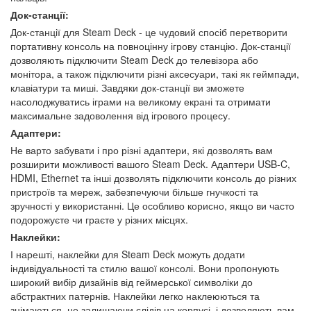
Док-станції:
Док-станції для Steam Deck - це чудовий спосіб перетворити
портативну консоль на повноцінну ігрову станцію. Док-станції
дозволяють підключити Steam Deck до телевізора або
монітора, а також підключити різні аксесуари, такі як геймпади,
клавіатури та миші. Завдяки док-станції ви зможете
насолоджуватись іграми на великому екрані та отримати
максимальне задоволення від ігрового процесу.
Адаптери:
Не варто забувати і про різні адаптери, які дозволять вам
розширити можливості вашого Steam Deck. Адаптери USB-C,
HDMI, Ethernet та інші дозволять підключити консоль до різних
пристроїв та мереж, забезпечуючи більше гнучкості та
зручності у використанні. Це особливо корисно, якщо ви часто
подорожуєте чи граєте у різних місцях.
Наклейки:
І нарешті, наклейки для Steam Deck можуть додати
індивідуальності та стилю вашої консолі. Вони пропонують
широкий вибір дизайнів від геймерської символіки до
абстрактних патернів. Наклейки легко наклеюються та
знімаються, не залишаючи слідів на корпусі, і дозволяють вам