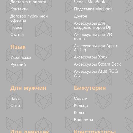
Доставка и оплата
Чехлы MacBook
Контакты
Подставки Macbook
Договор публичной
Другое
оферты
Аксессуары для
Поиск
квадрокоптеров Dji
Статьи
Аксессуары для VR
очков
Язык
Аксессуары для Apple
AirTag
Аксессуары Xbox
Українська
Аксессуары Steam Deck
Русский
Аксессуары Asus ROG
Ally
Для мужчин
Бижутерия
Часы
Серьги
Очки
Кольца
Колье
Браслеты
Для девушек
Конструкторы