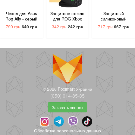
Чехол для Asus
Защитное стекло
Защитный
Rog Ally - серый
для ROG Xbox
силиконовый
защитный кейс
Ally / Ally X
бампер для ROG
790 грн
640 грн
342 грн
242 грн
717 грн
667 грн
Xbox Ally / Ally X
© 2026 Foximart Украина
(050) 014-85-35
Заказать звонок
Защитное стекло
для Asus ROG
Ally
297 грн
159 грн
Обработка персональных данных