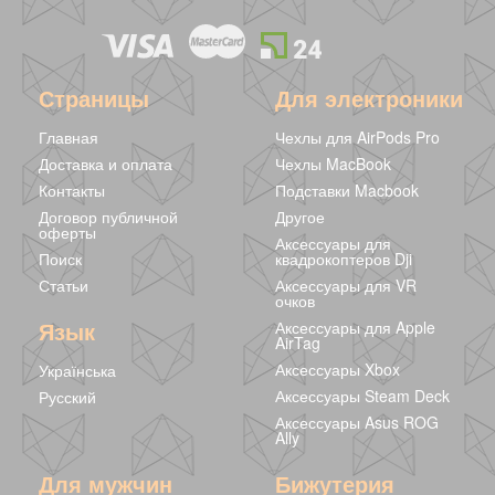
Страницы
Для электроники
Главная
Чехлы для AirPods Pro
Доставка и оплата
Чехлы MacBook
Контакты
Подставки Macbook
Договор публичной
Другое
оферты
Аксессуары для
Поиск
квадрокоптеров Dji
Статьи
Аксессуары для VR
очков
Язык
Аксессуары для Apple
AirTag
Аксессуары Xbox
Українська
Аксессуары Steam Deck
Русский
Аксессуары Asus ROG
Ally
Для мужчин
Бижутерия