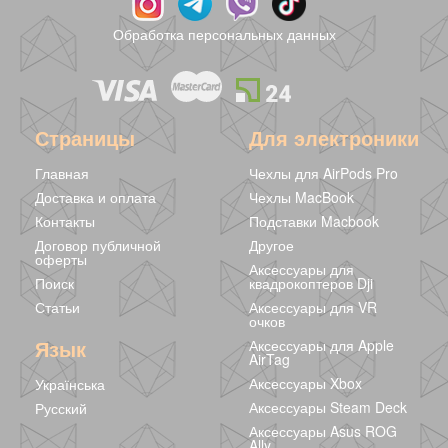
винтажные
винтажные
капельки
розовые
черные
275 грн
195 грн
245 грн
239 грн
139 грн
Обработка персональных данных
Страницы
Для электроники
Главная
Чехлы для AirPods Pro
Доставка и оплата
Чехлы MacBook
Контакты
Подставки Macbook
Договор публичной
Другое
оферты
Аксессуары для
Поиск
квадрокоптеров Dji
Статьи
Аксессуары для VR
очков
Круглые серьги
Язык
Аксессуары для Apple
Silver
AirTag
233 грн
Аксессуары Xbox
Українська
Аксессуары Steam Deck
Русский
Аксессуары Asus ROG
Ally