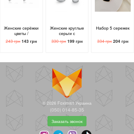
Женские серёжки
Женские круглые
Набор 5 сережек
цветы /
серьги с
серебристые
блестящим
243 грн
143 грн
330 грн
199 грн
334 грн
204 грн
цирконием
© 2026 Foximart Украина
(050) 014-85-35
Заказать звонок
Серьги
Серьги
Белые серьги