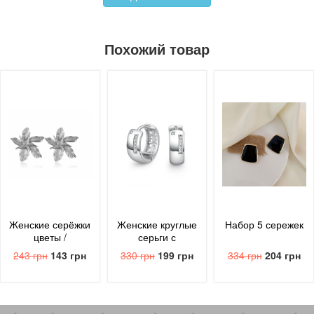
Похожий товар
Женские серёжки
Женские круглые
Набор 5 сережек
цветы /
серьги с
серебристые
блестящим
243 грн
143 грн
330 грн
199 грн
334 грн
204 грн
цирконием