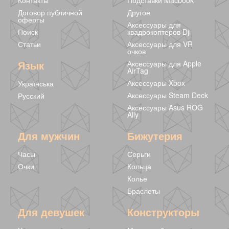
Контакты
Подставки Macbook
Договор публичной
Другое
оферты
Аксессуары для
Поиск
квадрокоптеров Dji
Статьи
Аксессуары для VR
очков
Белые серьги
Серьги-капельки
Серьги-кольца с
Язык
Аксессуары для Apple
капельки
бусинами
AirTag
жемчужинами
239 грн
139 грн
267 грн
197 грн
246 грн
190 грн
Аксессуары Xbox
Українська
Аксессуары Steam Deck
Русский
Аксессуары Asus ROG
Ally
Для мужчин
Бижутерия
Часы
Серьги
Очки
Кольца
Колье
Браслеты
Для девушек
Конструкторы