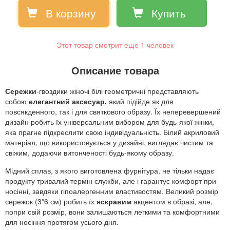
В корзину
Купить
Этот товар смотрит еще
1
человек
Описание товара
Сережки
-гвоздики жіночі білі геометричні представляють
собою
елегантний аксесуар,
який підійде як для
повсякденного, так і для святкового образу. Їх неперевершений
дизайн робить їх універсальним вибором для будь-якої жінки,
яка прагне підкреслити свою індивідуальність. Білий акриловий
матеріал, що використовується у дизайні, виглядає чистим та
свіжим, додаючи витонченості будь-якому образу.
Мідний сплав, з якого виготовлена фурнітура, не тільки надає
продукту тривалий термін служби, але і гарантує комфорт при
носінні, завдяки гіпоалергенним властивостям. Великий розмір
сережок (3*6 см) робить їх
яскравим
акцентом в образі, але,
попри свій розмір, вони залишаються легкими та комфортними
для носіння протягом усього дня.