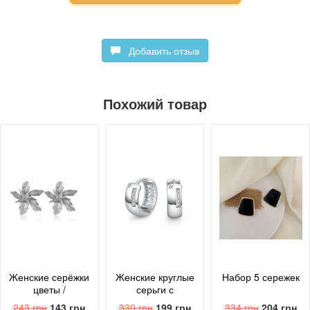
Добавить отзыв
Похожий товар
Женские серёжки
Женские круглые
Набор 5 сережек
цветы /
серьги с
серебристые
блестящим
243 грн
143 грн
330 грн
199 грн
334 грн
204 грн