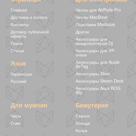
Главная
Чехлы для AirPods Pro
Доставка и оплата
Чехлы MacBook
Контакты
Подставки Macbook
Договор публичной
Другое
оферты
Аксессуары для
Поиск
квадрокоптеров Dji
Статьи
Аксессуары для VR
очков
Круглые серьги
Язык
Аксессуары для Apple
Silver
AirTag
233 грн
Аксессуары Xbox
Українська
Аксессуары Steam Deck
Русский
Аксессуары Asus ROG
Ally
Для мужчин
Бижутерия
Часы
Серьги
Очки
Кольца
Колье