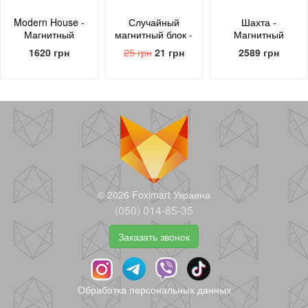
Modern House -
Случайный
Шахта -
Магнитный
магнитный блок -
Магнитный
конструктор
uBlock
конструктор
1620 грн
25 грн
21 грн
2589 грн
Minecraft 70
Minecraft 130
блоков
блоков
© 2026 Foximart Украина
(050) 014-85-35
Заказать звонок
Магнитный блок
Магнитный
Well - Магнитный
на выбор
конструктор
конструктор
Minecraft 48
Minecraft 130
35 грн
29 грн
1177 грн
2589 грн
Обработка персональных данных
блоков - uBlock
блоков