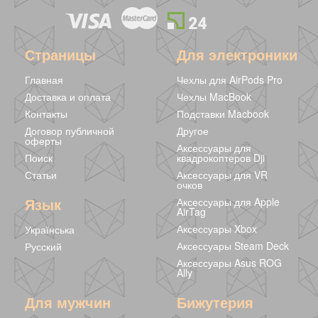
Страницы
Для электроники
Главная
Чехлы для AirPods Pro
Доставка и оплата
Чехлы MacBook
Контакты
Подставки Macbook
Договор публичной
Другое
оферты
Аксессуары для
Поиск
квадрокоптеров Dji
Статьи
Аксессуары для VR
очков
Magic -
Winter -
Язык
Аксессуары для Apple
Магнитный
Магнитный
AirTag
конструктор
конструктор
2440 грн
1942 грн
Аксессуары Xbox
Українська
Minecraft 120
Minecraft 96
блоков
блоков
Аксессуары Steam Deck
Русский
Аксессуары Asus ROG
Ally
Для мужчин
Бижутерия