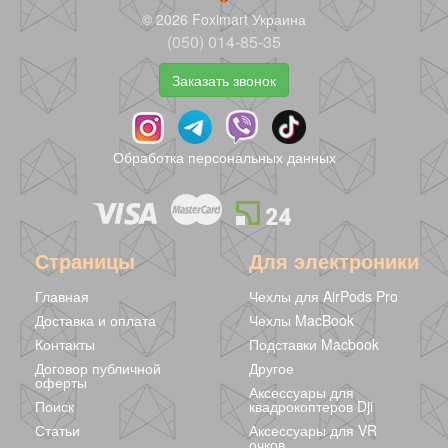
© 2026 Foximart Украина
(050) 014-85-35
Заказать звонок
Магнитный
Магнитный
Waterfall -
конструктор
конструктор
Магнитный
Minecraft 96
Minecraft 48
конструктор
1992 грн
1177 грн
2440 грн
Обработка персональных данных
блоков + портал
блоков - uBlock
Minecraft 120
блоков
Страницы
Для электроники
Главная
Чехлы для AirPods Pro
Доставка и оплата
Чехлы MacBook
Контакты
Подставки Macbook
Договор публичной
Другое
оферты
Аксессуары для
Поиск
квадрокоптеров Dji
Статьи
Аксессуары для VR
очков