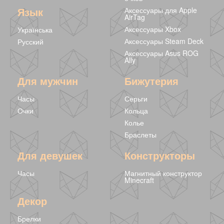
Комната -
Top - Магнитный
Modern House -
Язык
Аксессуары для Apple
Магнитный
конструктор
Магнитный
AirTag
конструктор
Minecraft 210
конструктор
1177 грн
3999 грн
1620 грн
Аксессуары Xbox
Українська
Minecraft 48
блоков
Minecraft 70
блоков
блоков
Аксессуары Steam Deck
Русский
Аксессуары Asus ROG
Ally
Для мужчин
Бижутерия
Часы
Серьги
Очки
Кольца
Колье
Браслеты
Для девушек
Конструкторы
Часы
Магнитный конструктор
Магнитный
Шахта -
Well - Магнитный
Minecraft
конструктор
Магнитный
конструктор
Minecraft 70
конструктор
Minecraft 130
1620 грн
2589 грн
2589 грн
Декор
блоков - uBlock
Minecraft 130
блоков
блоков
Брелки