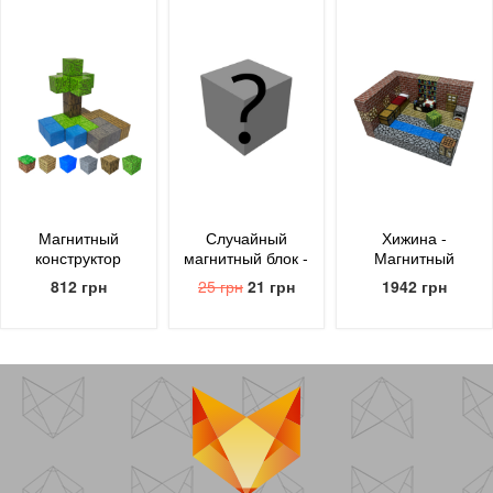
Магнитный
Случайный
Хижина -
конструктор
магнитный блок -
Магнитный
Minecraft 24 блока
uBlock
конструктор
812 грн
25 грн
21 грн
1942 грн
- uBlock
Minecraft 96
блоков