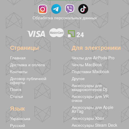
Магнитный
Well - Магнитный
Waterfall -
конструктор
конструктор
Магнитный
Minecraft 48
Minecraft 130
конструктор
1177 грн
2589 грн
2440 грн
Обработка персональных данных
блоков - uBlock
блоков
Minecraft 120
блоков
Страницы
Для электроники
Главная
Чехлы для AirPods Pro
Доставка и оплата
Чехлы MacBook
Контакты
Подставки Macbook
Договор публичной
Другое
оферты
Аксессуары для
Поиск
квадрокоптеров Dji
Статьи
Аксессуары для VR
очков
Magic -
Магнитный
Modern House -
Язык
Аксессуары для Apple
Магнитный
конструктор
Магнитный
AirTag
конструктор
Minecraft 24 блока
конструктор
2440 грн
812 грн
1620 грн
Аксессуары Xbox
Українська
Minecraft 120
- uBlock
Minecraft 70
блоков
блоков
Аксессуары Steam Deck
Русский