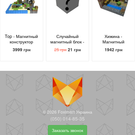
Top - Магнитный
Случайный
Хижина -
конструктор
магнитный блок -
Магнитный
Minecraft 210
uBlock
конструктор
3999 грн
25 грн
21 грн
1942 грн
блоков
Minecraft 96
блоков
© 2026 Foximart Украина
(050) 014-85-35
Заказать звонок