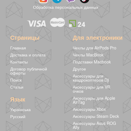
камушками
розовые
черные
298 грн
275 грн
195 грн
245 грн
Обработка персональных данных
Страницы
Для электроники
Главная
Чехлы для AirPods Pro
Доставка и оплата
Чехлы MacBook
Контакты
Подставки Macbook
Договор публичной
Другое
оферты
Аксессуары для
Поиск
квадрокоптеров Dji
Статьи
Аксессуары для VR
очков
Белые серьги
Круглые серьги
Язык
Аксессуары для Apple
капельки
Silver
AirTag
239 грн
139 грн
233 грн
Аксессуары Xbox
Українська
Аксессуары Steam Deck
Русский
Аксессуары Asus ROG
Ally