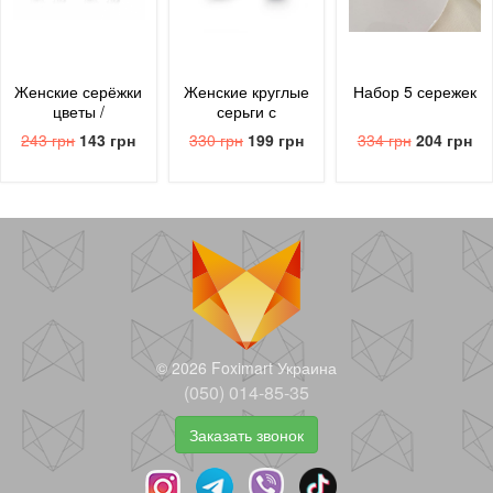
Женские серёжки
Женские круглые
Набор 5 сережек
цветы /
серьги с
серебристые
блестящим
243 грн
143 грн
330 грн
199 грн
334 грн
204 грн
цирконием
© 2026 Foximart Украина
(050) 014-85-35
Заказать звонок
Серьги
Серьги
Серьги
сиреневые с
винтажные
винтажные