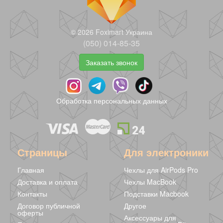
© 2026 Foximart Украина
(050) 014-85-35
Заказать звонок
Серьги
Серьги
Серьги
сиреневые с
винтажные
винтажные
камушками
розовые
черные
298 грн
275 грн
195 грн
245 грн
Обработка персональных данных
Страницы
Для электроники
Главная
Чехлы для AirPods Pro
Доставка и оплата
Чехлы MacBook
Контакты
Подставки Macbook
Договор публичной
Другое
оферты
Аксессуары для