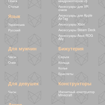
Поиск
квадрокоптеров Dji
Статьи
Аксессуары для VR
очков
Белые серьги
Круглые серьги
Язык
Аксессуары для Apple
капельки
Silver
AirTag
239 грн
139 грн
233 грн
Аксессуары Xbox
Українська
Аксессуары Steam Deck
Русский
Аксессуары Asus ROG
Ally
Для мужчин
Бижутерия
Часы
Серьги
Очки
Кольца
Колье
Браслеты
Для девушек
Конструкторы
Часы
Магнитный конструктор
Minecraft
Декор