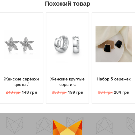
Похожий товар
Женские серёжки
Женские круглые
Набор 5 сережек
цветы /
серьги с
серебристые
блестящим
243 грн
143 грн
330 грн
199 грн
334 грн
204 грн
цирконием