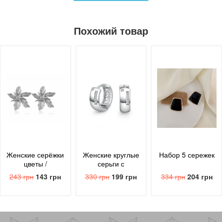
Похожий товар
Женские серёжки
Женские круглые
Набор 5 сережек
цветы /
серьги с
серебристые
блестящим
243 грн
143 грн
330 грн
199 грн
334 грн
204 грн
цирконием