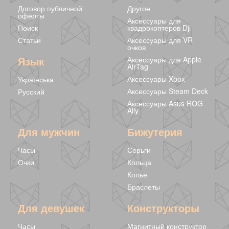
Договор публичной
Другое
оферты
Аксессуары для
Поиск
квадрокоптеров Dji
Статьи
Аксессуары для VR
очков
Белые серьги
Круглые серьги
Язык
Аксессуары для Apple
капельки
Silver
AirTag
239 грн
139 грн
233 грн
Аксессуары Xbox
Українська
Аксессуары Steam Deck
Русский
Аксессуары Asus ROG
Ally
Для мужчин
Бижутерия
Часы
Серьги
Очки
Кольца
Колье
Браслеты
Для девушек
Конструкторы
Часы
Магнитный конструктор