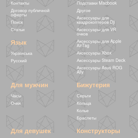
Контакты
Подставки Macbook
Договор публичной
Другое
оферты
Аксессуары для
Поиск
квадрокоптеров Dji
Статьи
Аксессуары для VR
очков
Магнитный
Top - Магнитный
Modern House -
Язык
Аксессуары для Apple
конструктор
конструктор
Магнитный
AirTag
Minecraft 24 блока
Minecraft 210
конструктор
812 грн
3999 грн
1620 грн
Аксессуары Xbox
Українська
- uBlock
блоков
Minecraft 70
блоков
Аксессуары Steam Deck
Русский
Аксессуары Asus ROG
Ally
Для мужчин
Бижутерия
Часы
Серьги
Очки
Кольца
Колье
Браслеты
Для девушек
Конструкторы