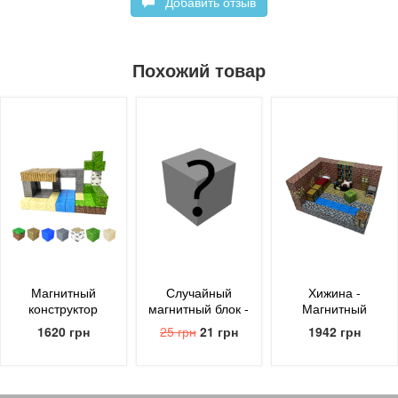
Добавить отзыв
Похожий товар
Магнитный
Случайный
Хижина -
конструктор
магнитный блок -
Магнитный
Minecraft 70
uBlock
конструктор
1620 грн
25 грн
21 грн
1942 грн
блоков - uBlock
Minecraft 96
блоков